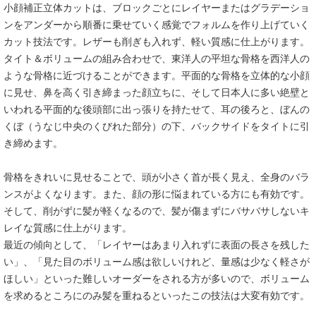
小顔補正立体カットは、ブロックごとにレイヤーまたはグラデーショ
ンをアンダーから順番に乗せていく感覚でフォルムを作り上げていく
カット技法です。レザーも削ぎも入れず、軽い質感に仕上がります。
タイト＆ボリュームの組み合わせで、東洋人の平坦な骨格を西洋人の
ような骨格に近づけることができます。平面的な骨格を立体的な小顔
に見せ、鼻を高く引き締まった顔立ちに、そして日本人に多い絶壁と
いわれる平面的な後頭部に出っ張りを持たせて、耳の後ろと、ぼんの
くぼ（うなじ中央のくびれた部分）の下、バックサイドをタイトに引
き締めます。
骨格をきれいに見せることで、頭が小さく首が長く見え、全身のバラ
ンスがよくなります。また、顔の形に悩まれている方にも有効です。
そして、削がずに髪が軽くなるので、髪が傷まずにバサバサしないキ
レイな質感に仕上がります。
最近の傾向として、「レイヤーはあまり入れずに表面の長さを残した
い」、「見た目のボリューム感は欲しいけれど、量感は少なく軽さが
ほしい」といった難しいオーダーをされる方が多いので、ボリューム
を求めるところにのみ髪を重ねるといったこの技法は大変有効です。