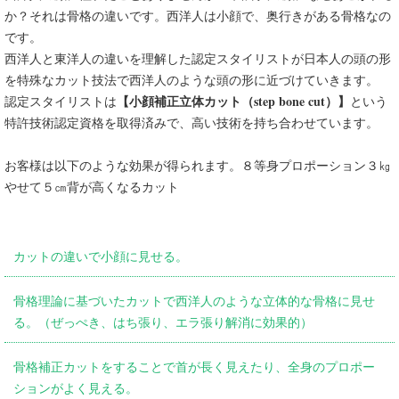
か？それは骨格の違いです。西洋人は小顔で、奥行きがある骨格なの
です。
西洋人と東洋人の違いを理解した認定スタイリストが日本人の頭の形
を特殊なカット技法で西洋人のような頭の形に近づけていきます。
【小顔補正立体カット（step bone cut）】
認定スタイリストは
という
特許技術認定資格を取得済みで、高い技術を持ち合わせています。
お客様は以下のような効果が得られます。８等身プロポーション３㎏
やせて５㎝背が高くなるカット
カットの違いで小顔に見せる。
骨格理論に基づいたカットで西洋人のような立体的な骨格に見せ
る。（ぜっぺき、はち張り、エラ張り解消に効果的）
骨格補正カットをすることで首が長く見えたり、全身のプロポー
ションがよく見える。