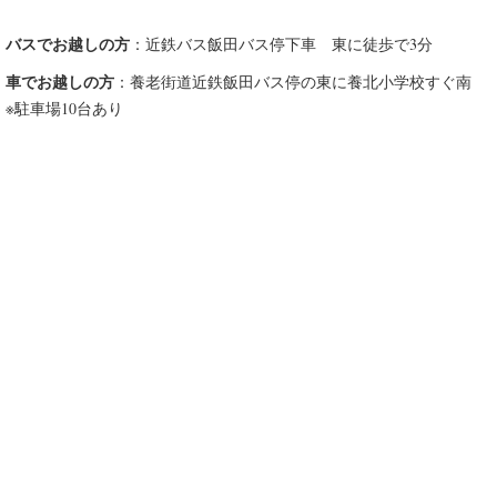
バスでお越しの方
：近鉄バス飯田バス停下車 東に徒歩で3分
車でお越しの方
：養老街道近鉄飯田バス停の東に養北小学校すぐ南
※駐車場10台あり