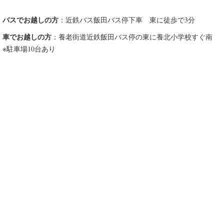
バスでお越しの方
：近鉄バス飯田バス停下車 東に徒歩で3分
車でお越しの方
：養老街道近鉄飯田バス停の東に養北小学校すぐ南
※駐車場10台あり