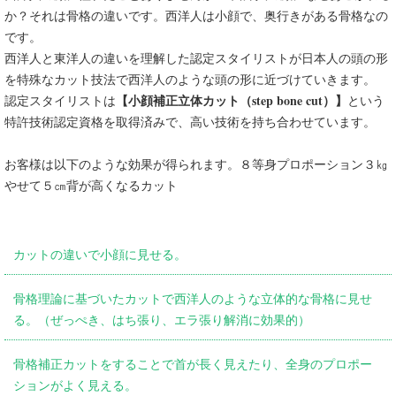
か？それは骨格の違いです。西洋人は小顔で、奥行きがある骨格なの
です。
西洋人と東洋人の違いを理解した認定スタイリストが日本人の頭の形
を特殊なカット技法で西洋人のような頭の形に近づけていきます。
【小顔補正立体カット（step bone cut）】
認定スタイリストは
という
特許技術認定資格を取得済みで、高い技術を持ち合わせています。
お客様は以下のような効果が得られます。８等身プロポーション３㎏
やせて５㎝背が高くなるカット
カットの違いで小顔に見せる。
骨格理論に基づいたカットで西洋人のような立体的な骨格に見せ
る。（ぜっぺき、はち張り、エラ張り解消に効果的）
骨格補正カットをすることで首が長く見えたり、全身のプロポー
ションがよく見える。