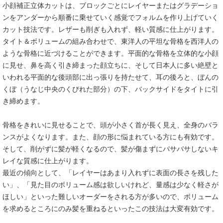
小顔補正立体カットは、ブロックごとにレイヤーまたはグラデーショ
ンをアンダーから順番に乗せていく感覚でフォルムを作り上げていく
カット技法です。レザーも削ぎも入れず、軽い質感に仕上がります。
タイト＆ボリュームの組み合わせで、東洋人の平坦な骨格を西洋人の
ような骨格に近づけることができます。平面的な骨格を立体的な小顔
に見せ、鼻を高く引き締まった顔立ちに、そして日本人に多い絶壁と
いわれる平面的な後頭部に出っ張りを持たせて、耳の後ろと、ぼんの
くぼ（うなじ中央のくびれた部分）の下、バックサイドをタイトに引
き締めます。
骨格をきれいに見せることで、頭が小さく首が長く見え、全身のバラ
ンスがよくなります。また、顔の形に悩まれている方にも有効です。
そして、削がずに髪が軽くなるので、髪が傷まずにバサバサしないキ
レイな質感に仕上がります。
最近の傾向として、「レイヤーはあまり入れずに表面の長さを残した
い」、「見た目のボリューム感は欲しいけれど、量感は少なく軽さが
ほしい」といった難しいオーダーをされる方が多いので、ボリューム
を求めるところにのみ髪を重ねるといったこの技法は大変有効です。